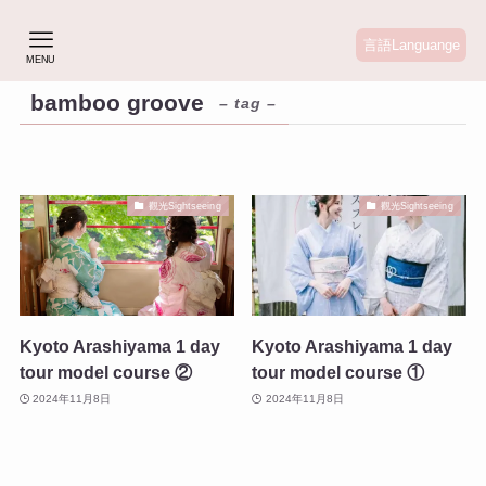
言語Languange
MENU
bamboo groove
– tag –
觀光Sightseeing
觀光Sightseeing
Kyoto Arashiyama 1 day
Kyoto Arashiyama 1 day
tour model course ②
tour model course ①
2024年11月8日
2024年11月8日