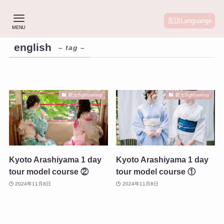
言語Languange
MENU
english
– tag –
觀光Sightseeing
觀光Sightseeing
Kyoto Arashiyama 1 day
Kyoto Arashiyama 1 day
tour model course ②
tour model course ①
2024年11月8日
2024年11月8日