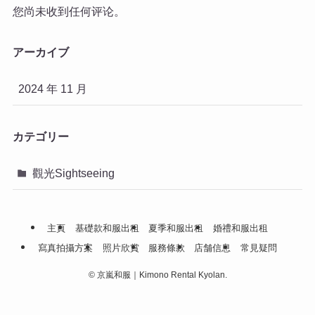
您尚未收到任何评论。
アーカイブ
2024 年 11 月
カテゴリー
觀光Sightseeing
主頁
基礎款和服出租
夏季和服出租
婚禮和服出租
寫真拍攝方案
照片欣賞
服務條款
店舗信息
常見疑問
©
京嵐和服｜Kimono Rental Kyolan.